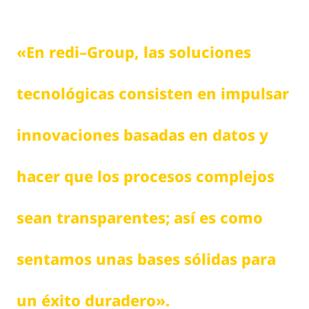
«
E
n
r
e
d
i
–
G
r
o
u
p
,
l
a
s
s
o
l
u
c
i
o
n
e
s
t
e
c
n
o
l
ó
g
i
c
a
s
c
o
n
s
i
s
t
e
n
e
n
i
m
p
u
l
s
a
r
i
n
n
o
v
a
c
i
o
n
e
s
b
a
s
a
d
a
s
e
n
d
a
t
o
s
y
h
a
c
e
r
q
u
e
l
o
s
p
r
o
c
e
s
o
s
c
o
m
p
l
e
j
o
s
s
e
a
n
t
r
a
n
s
p
a
r
e
n
t
e
s
;
a
s
í
e
s
c
o
m
o
s
e
n
t
a
m
o
s
u
n
a
s
b
a
s
e
s
s
ó
l
i
d
a
s
p
a
r
a
u
n
é
x
i
t
o
d
u
r
a
d
e
r
o
»
.