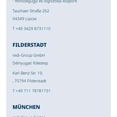
” minőségügyi és logisztikai központ
Tauchaer Straße 262
04349 Lipcse
T +49 3429 8731110
FILDERSTADT
redi-Group GmbH
Délnyugati fióktelep
Karl-Benz-Str. 19,
, 70794 Filderstadt
T +49 711 78781731
MÜNCHEN