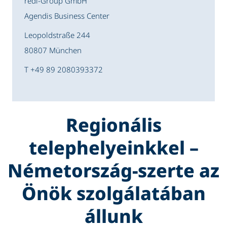
redi-Group GmbH
Agendis Business Center
Leopoldstraße 244
80807 München
T +49 89 2080393372
Regionális
telephelyeinkkel –
Németország-szerte az
Önök szolgálatában
állunk