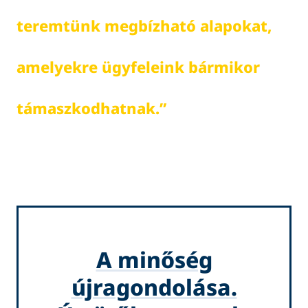
t
e
r
e
m
t
ü
n
k
m
e
g
b
í
z
h
a
t
ó
a
l
a
p
o
k
a
t
,
a
m
e
l
y
e
k
r
e
ü
g
y
f
e
l
e
i
n
k
b
á
r
m
i
k
o
r
t
á
m
a
s
z
k
o
d
h
a
t
n
a
k
.
”
A minőség
újragondolása.