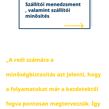
Szállítói menedzsment
, valamint szállítói
minősítés
„
A
r
e
d
i
s
z
á
m
á
r
a
a
m
i
n
ő
s
é
g
b
i
z
t
o
s
í
t
á
s
a
z
t
j
e
l
e
n
t
i
,
h
o
g
y
a
f
o
l
y
a
m
a
t
o
k
a
t
m
á
r
a
k
e
z
d
e
t
e
k
t
ő
l
f
o
g
v
a
p
o
n
t
o
s
a
n
m
e
g
t
e
r
v
e
z
z
ü
k
.
Í
g
y