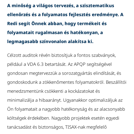
A minőség a világos tervezés, a szisztematikus
ellenőrzés és a folyamatos fejlesztés eredménye. A
Redi segít Önnek abban, hogy termékeit és
folyamatait rugalmasan és hatékonyan, a
legmagasabb színvonalon alakítsa ki.
Célzott auditok révén biztosítjuk a fontos szabványok,
például a VDA 6.3 betartását. Az APQP segítségével
gondosan megtervezzük a sorozatgyártás elindítását, és
gondoskodunk a zökkenőmentes folyamatokról. Beszállítói
menedzsmentünk csökkenti a kockázatokat és
minimalizálja a hibaarányt. Ugyanakkor optimalizáljuk az
Ön folyamatait a nagyobb hatékonyság és az alacsonyabb
költségek érdekében. Nagyobb projektek esetén egyedi
tanácsadást és biztonságos, TISAX-nak megfelelő