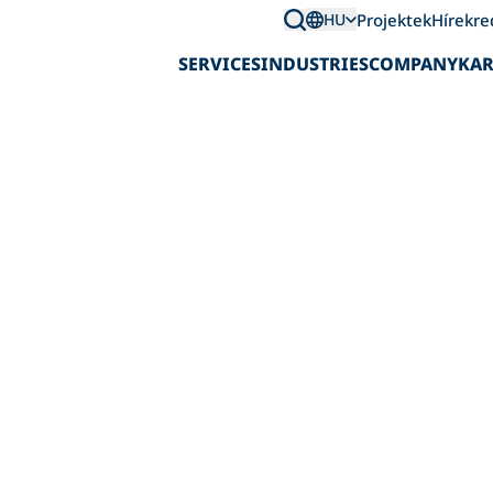
Projektek
Hírek
re
HU
SERVICES
INDUSTRIES
COMPANY
KAR