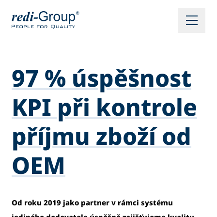
97 % úspěšnost
KPI při kontrole
příjmu zboží od
OEM
Od roku 2019 jako partner v rámci systému