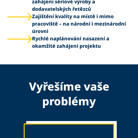
zahájení sériové výroby a
dodavatelských řetězců
Zajištění kvality na místě i mimo
pracoviště – na národní i mezinárodní
úrovni
Rychlé naplánování nasazení a
okamžité zahájení projektu
Vyřešíme vaše
problémy