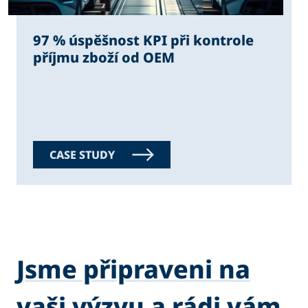
97 % úspěšnost KPI při kontrole
příjmu zboží od OEM
CASE STUDY
Jsme připraveni na
vaši výzvu a rádi vám