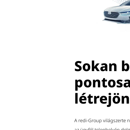
Sokan b
pontosa
létrejön
A redi-Group világszerte 
az ügyfél telephelyén dol