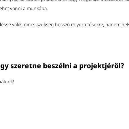
ehet vonni a munkába.
déssé válik, nincs szükség hosszú egyeztetésekre, hanem helys
gy szeretne beszélni a projektjéről?
álunk!