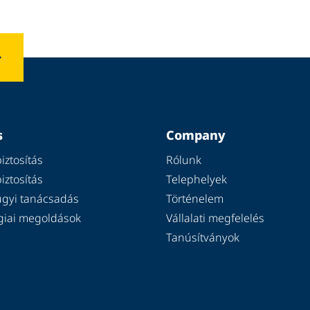
s
Company
ztosítás
Rólunk
ztosítás
Telephelyek
gyi tanácsadás
Történelem
giai megoldások
Vállalati megfelelés
Tanúsítványok