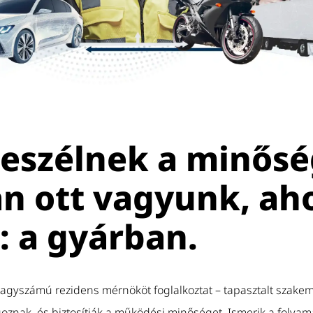
eszélnek a minőség
n ott vagyunk, aho
: a gyárban.
nagyszámú rezidens mérnököt foglalkoztat – tapasztalt szakem
goznak, és biztosítják a működési minőséget. Ismerik a folyam