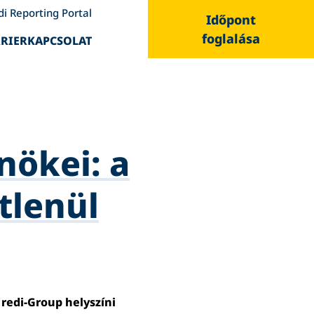
di Reporting Portal
Időpont
foglalása
RIER
KAPCSOLAT
nökei: a
tlenül
 redi-Group helyszíni