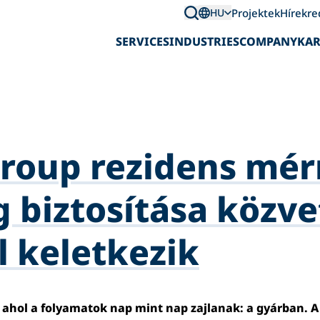
Projektek
Hírek
re
HU
SERVICES
INDUSTRIES
COMPANY
KAR
Group rezidens mér
 biztosítása közve
l keletkezik
, ahol a folyamatok nap mint nap zajlanak: a gyárban. A