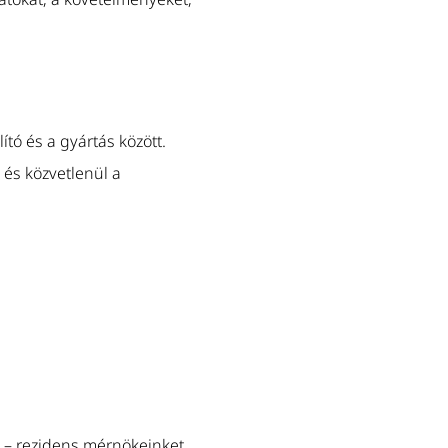
tó és a gyártás között.
és közvetlenül a
l – rezidens mérnökeinket