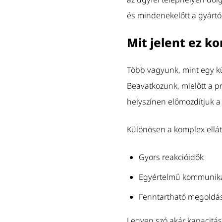
és mindenekelőtt a gyártó
Mit jelent ez k
Több vagyunk, mint egy kü
Beavatkozunk, mielőtt a 
helyszínen előmozdítjuk 
Különösen a komplex ellát
Gyors reakcióidők
Egyértelmű kommunikáci
Fenntartható megoldáso
Legyen szó akár kapacitás