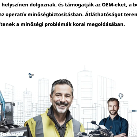
helyszínen dolgoznak, és támogatják az OEM-eket, a be
az operatív minőségbiztosításban. Átláthatóságot terem
ítenek a minőségi problémák korai megoldásában.