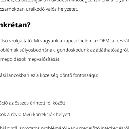
csarnokban uralkodó valós helyzetet.
onkrétan?
lső szolgáltató. Mi vagyunk a kapcsolóelem az OEM, a beszállí
problémák súlyosbodnának, gondoskodunk az átláthatóságról, 
a megoldások megvalósítását.
ási láncokban ez a közelség döntő fontosságú:
ó az összes érintett fél között
k a rövid távú korrekciók helyett
hiányról, sorozatos problémáról vagy megelőző intézkedésrő