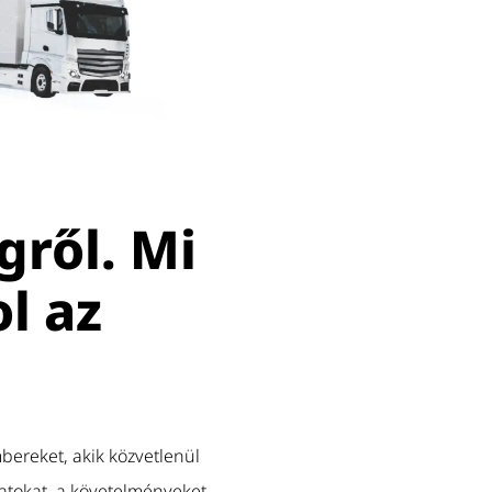
ről. Mi
l az
bereket, akik közvetlenül
atokat, a követelményeket,