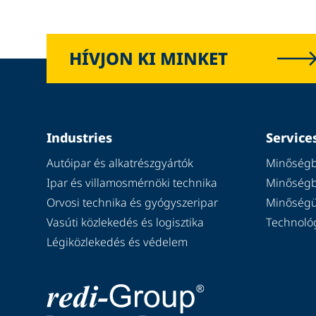
HÍVJON KI MINKET
Industries
Service
Autóipar és alkatrészgyártók
Minőségbi
Ipar és villamosmérnöki technika
Minőségbi
Orvosi technika és gyógyszeripar
Minőségü
Vasúti közlekedés és logisztika
Technoló
Légiközlekedés és védelem