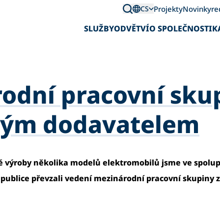
Projekty
Novinky
re
CS
SLUŽBY
ODVĚTVÍ
O SPOLEČNOSTI
K
odní pracovní skup
kým dodavatelem
vé výroby několika modelů elektromobilů jsme ve spolu
publice převzali vedení mezinárodní pracovní skupiny z