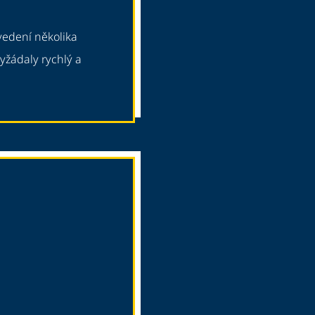
vedení několika
vyžádaly rychlý a