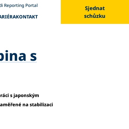
di Reporting Portal
Sjednat
schůzku
ARIÉRA
KONTAKT
ina s
práci s japonským
aměřené na stabilizaci