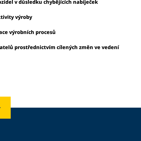
zidel v důsledku chybějících nabíječek
tivity výroby
zace výrobních procesů
vatelů prostřednictvím cílených změn ve vedení