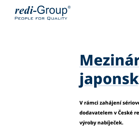
Mezinár
japons
V rámci zahájení sério
dodavatelem v České re
výroby nabíječek.