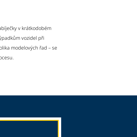
nabíječky v krátkodobém
výpadkům vozidel při
olika modelových řad – se
ocesu.