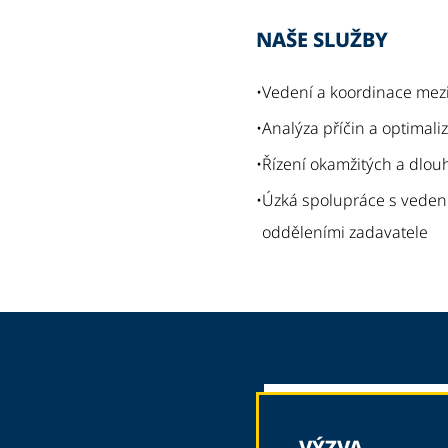
NAŠE SLUŽBY
•
Vedení a koordinace mez
•
Analýza příčin a optimal
•
Řízení okamžitých a dlo
•
Úzká spolupráce s veden
odděleními zadavatele
VÝZVA