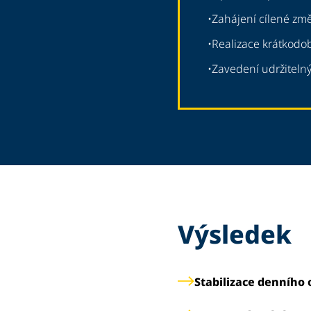
•
Zahájení cílené zm
•
Realizace krátkodob
•
Zavedení udržiteln
Výsledek
Stabilizace denního