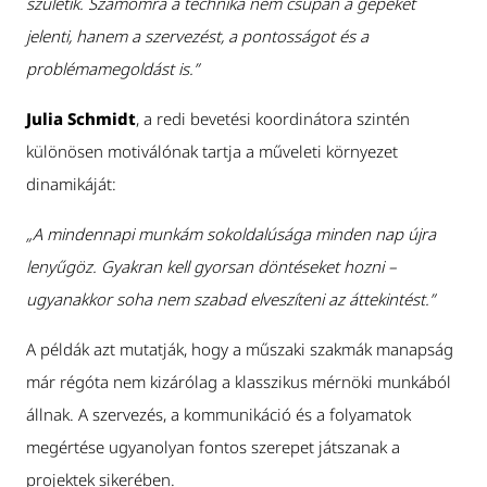
születik. Számomra a technika nem csupán a gépeket
jelenti, hanem a szervezést, a pontosságot és a
problémamegoldást is.”
Julia Schmidt
, a redi bevetési koordinátora szintén
különösen motiválónak tartja a műveleti környezet
dinamikáját:
„A mindennapi munkám sokoldalúsága minden nap újra
lenyűgöz. Gyakran kell gyorsan döntéseket hozni –
ugyanakkor soha nem szabad elveszíteni az áttekintést.”
A példák azt mutatják, hogy a műszaki szakmák manapság
már régóta nem kizárólag a klasszikus mérnöki munkából
állnak. A szervezés, a kommunikáció és a folyamatok
megértése ugyanolyan fontos szerepet játszanak a
projektek sikerében.