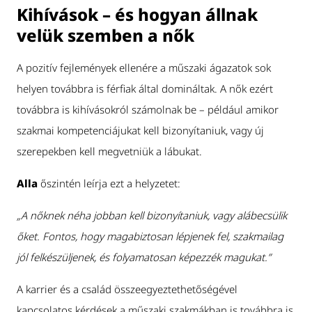
Kihívások – és hogyan állnak
velük szemben a nők
A pozitív fejlemények ellenére a műszaki ágazatok sok
helyen továbbra is férfiak által domináltak. A nők ezért
továbbra is kihívásokról számolnak be – például amikor
szakmai kompetenciájukat kell bizonyítaniuk, vagy új
szerepekben kell megvetniük a lábukat.
Alla
őszintén leírja ezt a helyzetet:
„A nőknek néha jobban kell bizonyítaniuk, vagy alábecsülik
őket. Fontos, hogy magabiztosan lépjenek fel, szakmailag
jól felkészüljenek, és folyamatosan képezzék magukat.”
A karrier és a család összeegyeztethetőségével
kapcsolatos kérdések a műszaki szakmákban is továbbra is