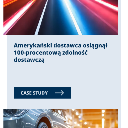
Amerykański dostawca osiągnął
100-procentową zdolność
dostawczą
CASE STUDY