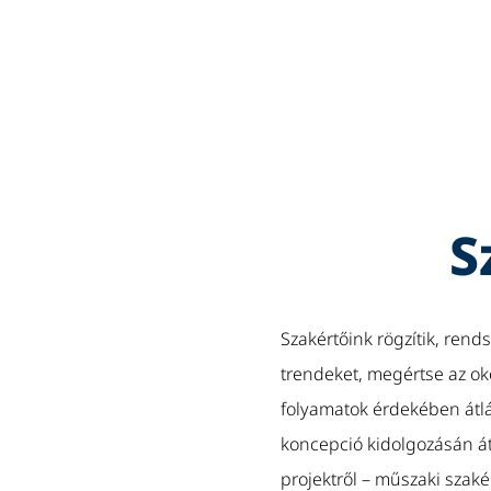
S
Szakértőink rögzítik, rend
trendeket, megértse az ok
folyamatok érdekében átlá
koncepció kidolgozásán át 
projektről – műszaki sza