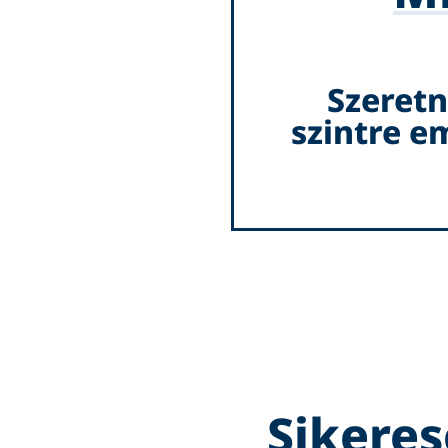
Szeretn
szintre e
Sikere