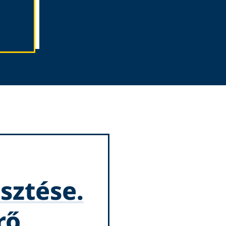
sztése.
rő.