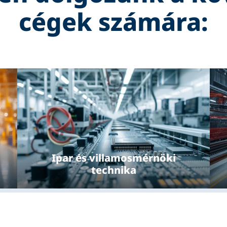
cégek számára:
Ipar és villamosmérnöki
technika