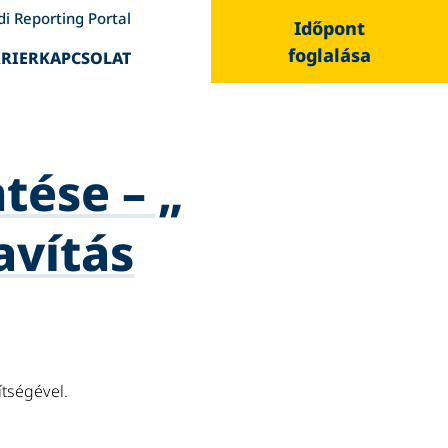
di Reporting Portal
Időpont
foglalása
RIER
KAPCSOLAT
tése – „
avítás
ítségével.