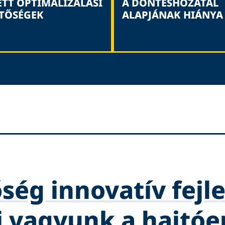
ETT OPTIMALIZÁLÁSI
A DÖNTÉSHOZATAL
TŐSÉGEK
ALAPJÁNAK HIÁNYA
ség innovatív fejle
 vagyunk a hajtóe