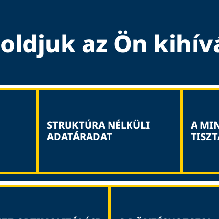
ldjuk az Ön kihív
STRUKTÚRA NÉLKÜLI
A MI
ADATÁRADAT
TISZ