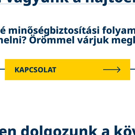
é minőségbiztosítási folyam
melni? Örömmel várjuk meg
KAPCSOLAT
sen dolgozunk a kö