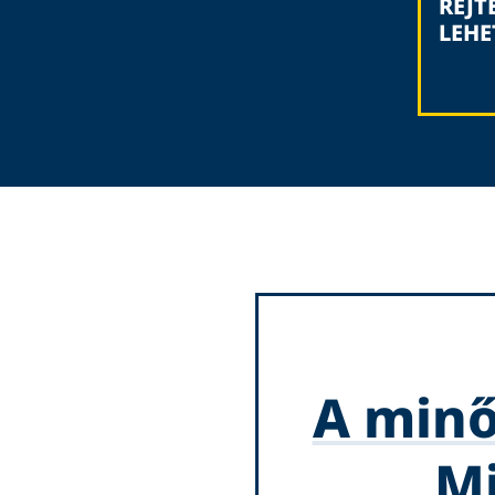
REJT
LEHE
A minő
Mi