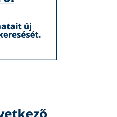
atait új
keresését.
vetkező