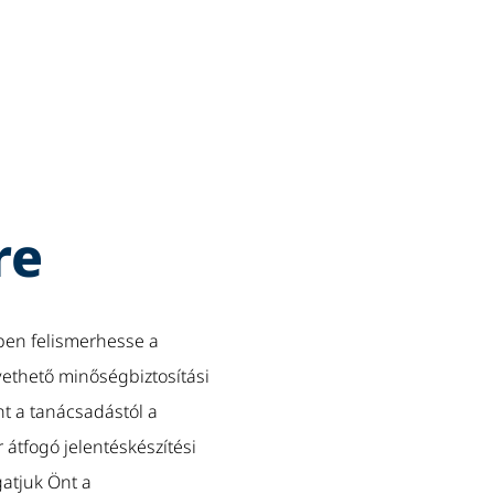
re
őben felismerhesse a
ethető minőségbiztosítási
t a tanácsadástól a
 átfogó jelentéskészítési
atjuk Önt a