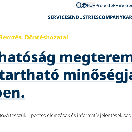
Projektek
Hírek
re
HU
SERVICES
INDUSTRIES
COMPANY
KAR
Elemzés. Döntéshozatal.
thatóság megterem
ntartható minőségj
ben.
tóvá tesszük – pontos elemzések és informatív jelentések seg